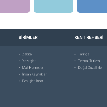
İncele
İncele
İncele
BİRİMLER
KENT REHBERİ
Zabıta
Tarihçe
Yazı İşleri
Termal Turizmi
Mali Hizmetler
Doğal Güzellikler
İnsan Kaynakları
Fen İşleri İmar