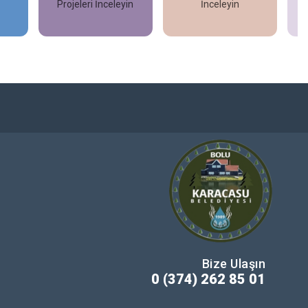
Projeleri İnceleyin
İnceleyin
İncele
İncele
Bize Ulaşın
0 (374) 262 85 01