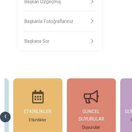
Başkan Özgeçmiş
Başkanla Fotoğraflarınız
Başkana Sor
ETKİNLİKLER
GÜNCEL
GÜ
‹
DUYURULAR
si
Etkinlikler
Duyurular