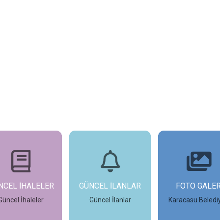
NCEL İHALELER
GÜNCEL İLANLAR
FOTO GALER
Güncel İhaleler
Güncel İlanlar
Karacasu Beledi