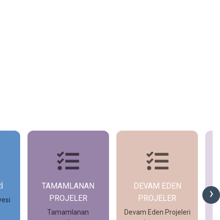
İ
TAMAMLANAN
DEVAM EDEN
G
›
PROJELER
PROJELER
yesi
Tamamlanan
Devam Eden Projeleri