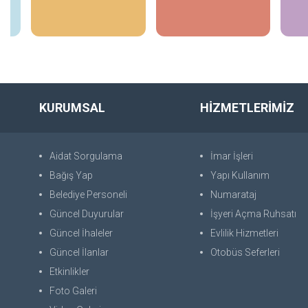
İncele
İncele
KURUMSAL
HİZMETLERİMİZ
Aidat Sorgulama
İmar İşleri
Bağış Yap
Yapı Kullanım
Belediye Personeli
Numarataj
Güncel Duyurular
İşyeri Açma Ruhsatı
Güncel İhaleler
Evlilik Hizmetleri
Güncel İlanlar
Otobüs Seferleri
Etkinlikler
Foto Galeri