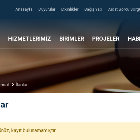
Anasayfa
Duyurular
Etkinlikler
Bağış Yap
Aidat Borcu Sor
HİZMETLERİMİZ
BİRİMLER
PROJELER
HAB
msal
İlanlar
lar
nüz, kayıt bulunamamıştır.