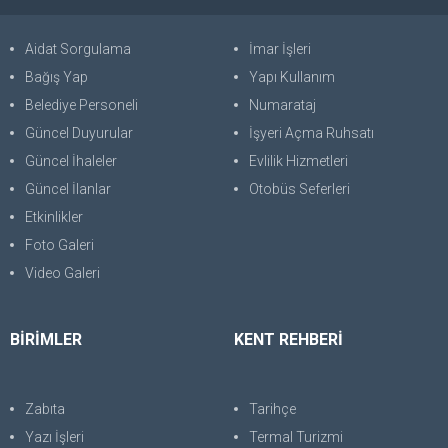
Aidat Sorgulama
İmar İşleri
Bağış Yap
Yapı Kullanım
Belediye Personeli
Numarataj
Güncel Duyurular
İşyeri Açma Ruhsatı
Güncel İhaleler
Evlilik Hizmetleri
Güncel İlanlar
Otobüs Seferleri
Etkinlikler
Foto Galeri
Video Galeri
BİRİMLER
KENT REHBERİ
Zabıta
Tarihçe
Yazı İşleri
Termal Turizmi