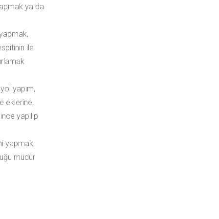
ı yapmak ya da
ı yapmak,
pitinin ile
zırlamak
e yol yapım,
 eklerine,
ince yapılıp
ini yapmak,
nduğu müdür