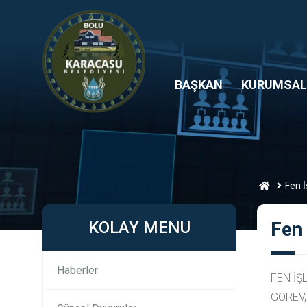
BAŞKAN
KURUMSAL
Fen İ
KOLAY MENU
Fen 
Haberler
FEN İŞ
GÖREV,