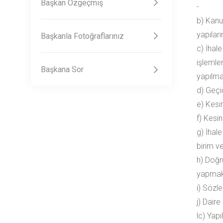
Başkan Özgeçmiş
-
b) Kanun
yapıları
Başkanla Fotoğraflarınız
c) İhal
işlemle
Başkana Sor
yapılma
d) Geçic
e) Kesin
f) Kesi
g) İhale
birim v
h) Doğr
yapmak
i) Sözl
j) Daire
lc) Yapı