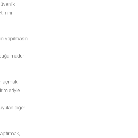
güvenlik
timini
,
ın yapılmasını
nduğu müdür
ar açmak,
irimleriyle
uyulan diğer
yaptırmak,