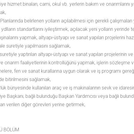
diye hizmet binaları, cami, okul vb. yerlerin bakım ve onarımların
ak,
Planlarında belirlenen yolların açılabilmesi için gerekli çalışmalar
dlların standartlarını iyileştirmek, açılacak yeni yolların yerinde tes
ışinalarını yapmak, altyapı-üstyapı ve sanat yapıları projelerini ha
ale suretiyle yapılmasını sağlamak,
e suretiyle yaptırılan altyapı-üstyapı ve sanat yapıları projelerinin v
e onarım faaliyetlerinin kontrollüğünü yapmak, işlerin sözleşme ve
elere, fen ve sanat kurallarına uygun olarak ve iş programı gereğ
de bitirilmesini sağlamak,
rlük bünyesinde kullanılan araç ve iş makinalarının sevk ve idares
diye Başkanı, bağlı bulunduğu Başkan Yardımcısı veya bağlı bulu
an verilen diğer görevleri yerine getirmek,
Ü BÖLÜM