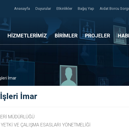
Anasayfa
Duyurular
Etkinlikler
Bağış Yap
Aidat Borcu Sor
HİZMETLERİMİZ
BİRİMLER
PROJELER
HAB
şleri İmar
İşleri İmar
LERİ MÜDÜRLÜĞÜ
 YETKİ VE ÇALIŞMA ESASLARI YÖNETMELİĞİ