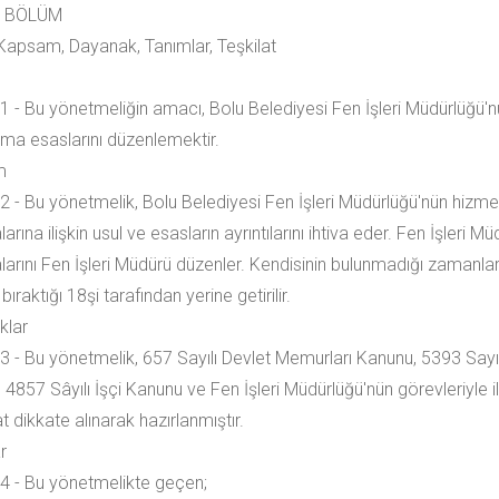
İ BÖLÜM
apsam, Dayanak, Tanımlar, Teşkilat
 - Bu yönetmeliğin amacı, Bolu Belediyesi Fen İşleri Müdürlüğü'nü
şma esaslarını düzenlemektir.
m
 - Bu yönetmelik, Bolu Belediyesi Fen İşleri Müdürlüğü'nün hizme
arına ilişkin usul ve esasların ayrıntılarını ihtiva eder. Fen İşleri M
larını Fen İşleri Müdürü düzenler. Kendisinin bulunmadığı zamanl
bıraktığı 18şi tarafından yerine getirilir.
klar
 - Bu yönetmelik, 657 Sayılı Devlet Memurları Kanunu, 5393 Sayıl
4857 Sâyılı İşçi Kanunu ve Fen İşleri Müdürlüğü'nün görevleriyle ilgi
 dikkate alınarak hazırlanmıştır.
r
 - Bu yönetmelikte geçen;