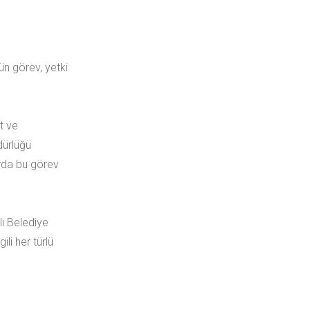
n görev, yetki
t ve
üdürlüğü
arda bu görev
ı Belediye
li her türlü