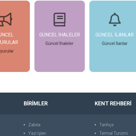
NCEL İHALELER
GÜNCEL İLANLAR
FOTO GALER
Güncel İhaleler
Güncel İlanlar
Karacasu Beledi
İncele
İncele
İncele
BİRİMLER
KENT REHBERİ
Zabıta
Tarihçe
Yazı İşleri
Termal Turizmi