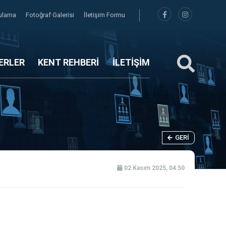
gulama
Fotoğraf Galerisi
İletişim Formu
ERLER
KENT REHBERİ
İLETİŞİM
GERI
02 Kasım 2025, 04:50