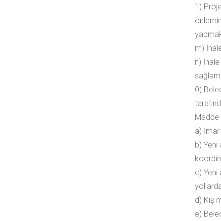
1) Proj
önlemin
yapmak
m) İhale
n) İhale
sağlam
0) Bele
tarafınd
Madde 7
a) İmar
b) Yeni 
koordi
c) Yeni
yollard
d) Kış m
e) Bele