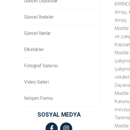
Güncel Duyurular
BİRİNC
Amaç, K
Güncel İhaleler
Amaç
Madde 1
Güncel İlanlar
ve çalı
Kapsa
Etkinlikler
Madde 2
çalışmal
Fotoğraf Galerisi
çalışma
vekâlet 
Video Galeri
Dayana
Madde 3
İletişim Formu
Kanunu, 
mevzuat
SOSYAL MEDYA
Tanımla
Madde 4