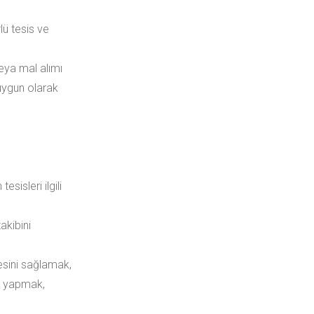
lü tesis ve
eya mal alımı
 uygun olarak
sisleri ilgili
akibini
esini sağlamak,
eri yapmak,