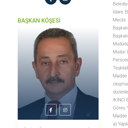
Belediye
İdare: B
BAŞKAN KÖŞESİ
Meclis: 
Başkan:
Başkan 
Müdürlü
Müdür: 
Persone
Teşkilat
Madde 5
oluşmak
düzenle
İKİNCİ
Görev, 
Madde 6
a) Yapıl