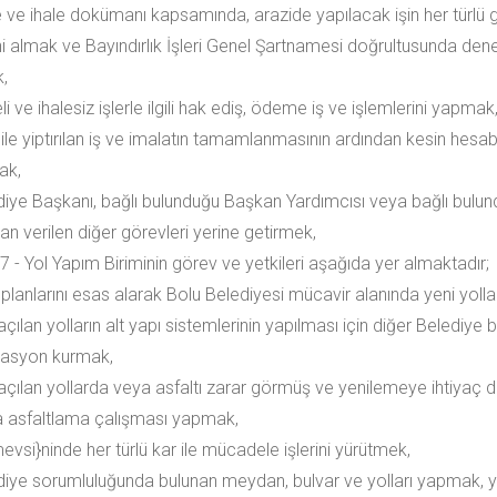
e ve ihale dokümanı kapsamında, arazide yapılacak işin her türlü 
i almak ve Bayındırlık İşleri Genel Şartnamesi doğrultusunda dene
,
li ve ihalesiz işlerle ilgili hak ediş, ödeme iş ve işlemlerini yapmak
 ile yiptırılan iş ve imalatın tamamlanmasının ardından kesin hesab
ak,
diye Başkanı, bağlı bulunduğu Başkan Yardımcısı veya bağlı bulu
an verilen diğer görevleri yerine getirmek,
 - Yol Yapım Biriminin görev ve yetkileri aşağıda yer almaktadır;
 planlarını esas alarak Bolu Belediyesi mücavir alanında yeni yoll
açılan yolların alt yapı sistemlerinin yapılması için diğer Belediye b
nasyon kurmak,
 açılan yollarda veya asfaltı zarar görmüş ve yenilemeye ihtiyaç d
a asfaltlama çalışması yapmak,
evsi}ninde her türlü kar ile mücadele işlerini yürütmek,
diye sorumluluğunda bulunan meydan, bulvar ve yolları yapmak, 