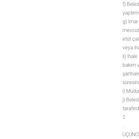
f) Bele
yaptırm
g) İmar 
mevcut y
etüt çal
veya ih
lı) İhal
bakım v
şartnam
süresin
i) Müdü
j) Bele
tarafınd
2
.
ÜÇÜNC