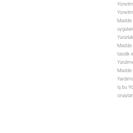
Yönetme
Yönetme
Madde 8
uygulanı
Yürürlü
Madde 9
tasdik e
Yürütm
Madde 1
Yardımc
İş bu Y
onaylan