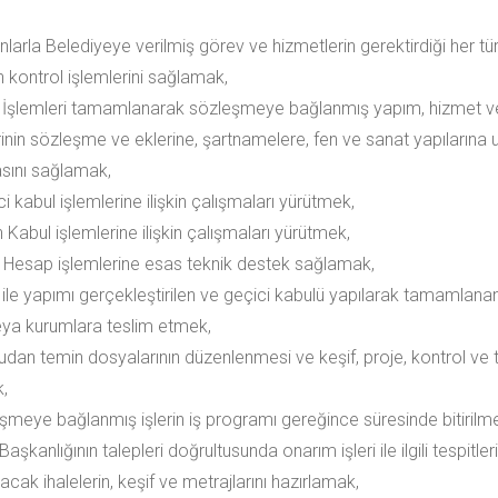
larla Belediyeye verilmiş görev ve hizmetlerin gerektirdiği her tür
n kontrol işlemlerini sağlamak,
e İşlemleri tamamlanarak sözleşmeye bağlanmış yapım, hizmet v
rinin sözleşme ve eklerine, şartnamelere, fen ve sanat yapılarına
sını sağlamak,
i kabul işlemlerine ilişkin çalışmaları yürütmek,
 Kabul işlemlerine ilişkin çalışmaları yürütmek,
n Hesap işlemlerine esas teknik destek sağlamak,
 ile yapımı gerçekleştirilen ve geçici kabulü yapılarak tamamlanan te
eya kurumlara teslim etmek,
udan temin dosyalarının düzenlenmesi ve keşif, proje, kontrol ve t
,
eşmeye bağlanmış işlerin iş programı gereğince süresinde bitirilm
 Başkanlığının talepleri doğrultusunda onarım işleri ile ilgili tespitl
lacak ihalelerin, keşif ve metrajlarını hazırlamak,