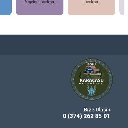
Projeleri İnceleyin
İnceleyin
İncele
İncele
Bize Ulaşın
0 (374) 262 85 01