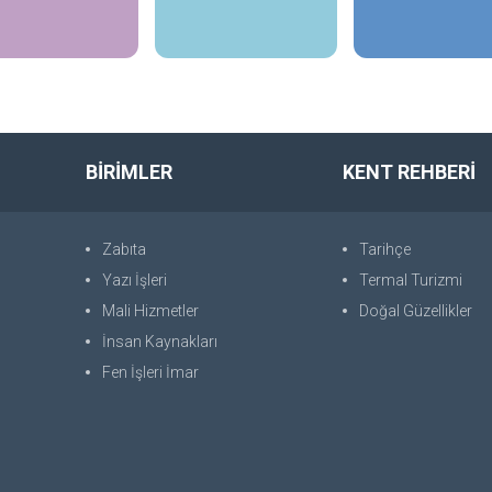
İncele
İncele
İncele
BİRİMLER
KENT REHBERİ
Zabıta
Tarihçe
Yazı İşleri
Termal Turizmi
Mali Hizmetler
Doğal Güzellikler
İnsan Kaynakları
Fen İşleri İmar