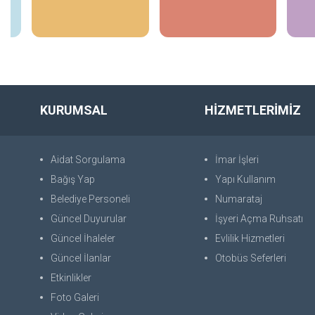
İncele
İncele
KURUMSAL
HİZMETLERİMİZ
Aidat Sorgulama
İmar İşleri
Bağış Yap
Yapı Kullanım
Belediye Personeli
Numarataj
Güncel Duyurular
İşyeri Açma Ruhsatı
Güncel İhaleler
Evlilik Hizmetleri
Güncel İlanlar
Otobüs Seferleri
Etkinlikler
Foto Galeri