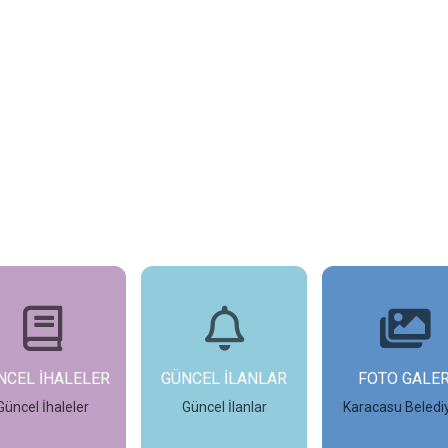
NCEL İHALELER
GÜNCEL İLANLAR
FOTO GALER
Güncel İhaleler
Güncel İlanlar
Karacasu Beledi