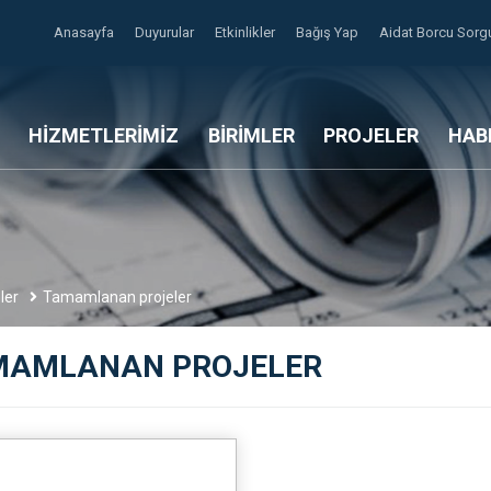
Anasayfa
Duyurular
Etkinlikler
Bağış Yap
Aidat Borcu Sor
HİZMETLERİMİZ
BİRİMLER
PROJELER
HAB
ler
Tamamlanan projeler
MAMLANAN PROJELER