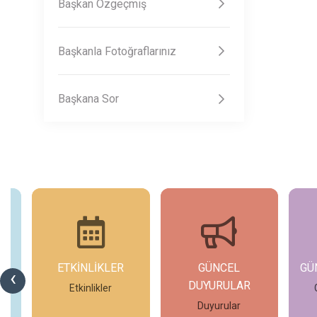
Başkan Özgeçmiş
Başkanla Fotoğraflarınız
Başkana Sor
ETKİNLİKLER
GÜNCEL
GÜ
‹
DUYURULAR
si
Etkinlikler
Duyurular