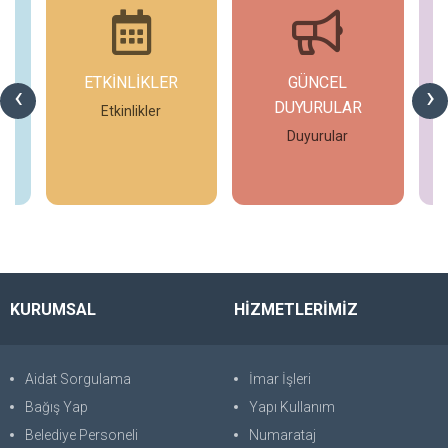
ETKİNLİKLER
GÜNCEL
G
‹
›
DUYURULAR
si
Etkinlikler
Duyurular
İncele
İncele
KURUMSAL
HİZMETLERİMİZ
Aidat Sorgulama
İmar İşleri
Bağış Yap
Yapı Kullanım
Belediye Personeli
Numarataj