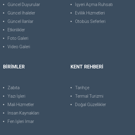
Güncel Duyurular
İşyeri Açma Ruhsatı
Güncel İhaleler
Evlilik Hizmetleri
Güncel İlanlar
Otobüs Seferleri
Etkinlikler
Foto Galeri
Video Galeri
BİRİMLER
KENT REHBERİ
Zabıta
Tarihçe
Yazı İşleri
Termal Turizmi
Mali Hizmetler
Doğal Güzellikler
İnsan Kaynakları
Fen İşleri İmar